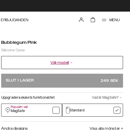
MENU
ERBJUDANDEN
Bubblegum Pink
Silicone Case
Välj modell
SLUT I LAGER
249
SEK
Uppgradera skalets funktionalitet
Vad är MagSafe?
Populärt val!
Standard
MagSafe
Andra designs
Visa alla mönster
+