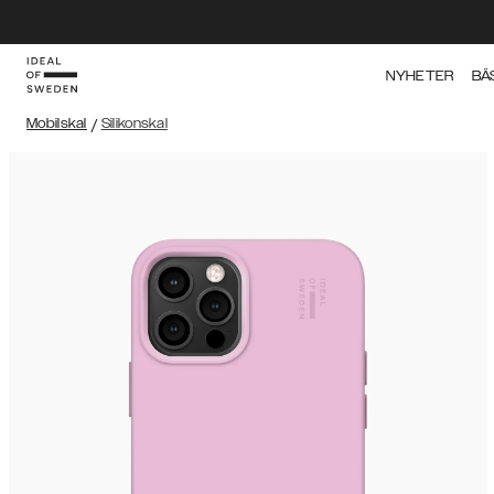
NYHETER
BÄ
Mobilskal
/
Silikonskal