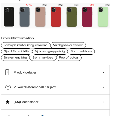
50%
50%
Produktinformation
Förhöjda kanter kring kameran
Vardagssäker favorit
Gjord för att hålla
Mjuk och greppvänlig
Sommarkänsla
Statement färg
Sommarvibes
Pop of colour
Produktdetaljer
Vilken telefonmodell har jag?
(4.5)
Recensioner