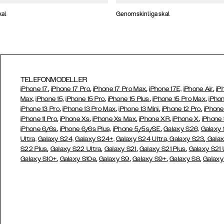
kal
Genomskinliga skal
TELEFONMODELLER
,
,
,
,
iPhone 17
iPhone 17 Pro
iPhone 17 Pro Max
iPhone 17E,
iPhone Air
iP
,
,
,
Max,
iPhone 15,
iPhone 15 Pro
iPhone 15 Plus
iPhone 15 Pro Max
iPhon
,
,
,
,
iPhone 13 Pro
iPhone 13 Pro Max
iPhone 13 Mini
iPhone 12 Pro
iPhone
,
,
,
,
,
iPhone 11 Pro
iPhone Xs
iPhone Xs Max
iPhone XR
iPhone X
iPhone
,
,
iPhone 6/6s
iPhone 6/6s Plus,
iPhone 5/5s/SE
Galaxy S26,
Galaxy
,
Ultra,
Galaxy S24,
Galaxy S24+,
Galaxy S24 Ultra,
Galaxy S23
Galax
,
,
,
,
S22 Plus
Galaxy S22 Ultra
Galaxy S21
Galaxy S21 Plus
Galaxy S21 
,
,
,
,
,
Galaxy S10+
Galaxy S10e
Galaxy S9
Galaxy S9+
Galaxy S8
Galaxy