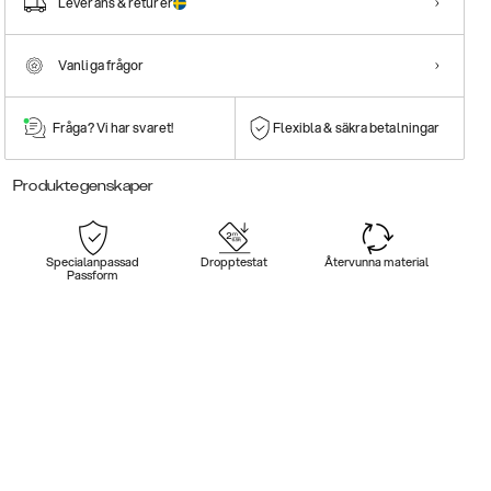
Leverans & returer
Vanliga frågor
Fråga? Vi har svaret!
Flexibla & säkra betalningar
Produktegenskaper
Specialanpassad
Dropptestat
Återvunna material
Passform