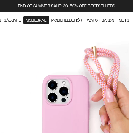
END OF SUMMER SALE: 30-50% OFF BESTSELLERS
STSÄLJARE
MOBILSKAL
MOBILTILLBEHÖR
WATCH BANDS
SETS