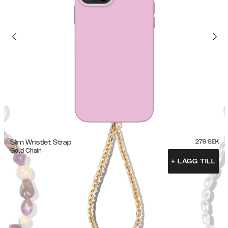
Slim Wristlet Strap
279
SEK
Gold Chain
+
LÄGG TILL