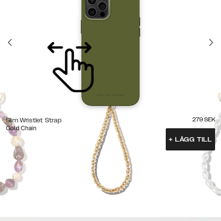
279
SEK
Slim Wristlet Strap
Gold Chain
+
LÄGG TILL