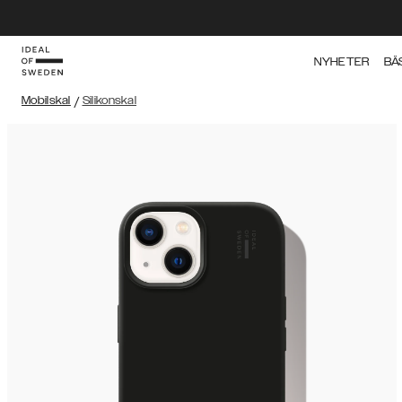
NYHETER
BÄ
Mobilskal
/
Silikonskal