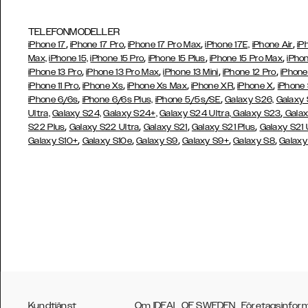
TELEFONMODELLER
,
,
,
,
iPhone 17
iPhone 17 Pro
iPhone 17 Pro Max
iPhone 17E,
iPhone Air
iP
,
,
,
Max,
iPhone 15,
iPhone 15 Pro
iPhone 15 Plus
iPhone 15 Pro Max
iPhon
,
,
,
,
iPhone 13 Pro
iPhone 13 Pro Max
iPhone 13 Mini
iPhone 12 Pro
iPhone
,
,
,
,
,
iPhone 11 Pro
iPhone Xs
iPhone Xs Max
iPhone XR
iPhone X
iPhone
,
,
iPhone 6/6s
iPhone 6/6s Plus,
iPhone 5/5s/SE
Galaxy S26,
Galaxy
,
Ultra,
Galaxy S24,
Galaxy S24+,
Galaxy S24 Ultra,
Galaxy S23
Galax
,
,
,
,
S22 Plus
Galaxy S22 Ultra
Galaxy S21
Galaxy S21 Plus
Galaxy S21 
,
,
,
,
,
Galaxy S10+
Galaxy S10e
Galaxy S9
Galaxy S9+
Galaxy S8
Galaxy
Kundtjänst
Om IDEAL OF SWEDEN
Företagsinfor