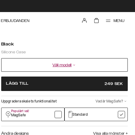
MENU
ERBJUDANDEN
Black
Silicone Case
Välj modell
LÄGG TILL
249
SEK
Uppgradera skalets funktionalitet
Vad är MagSafe?
Populärt val!
Standard
MagSafe
Andra designs
Visa alla mönster
+