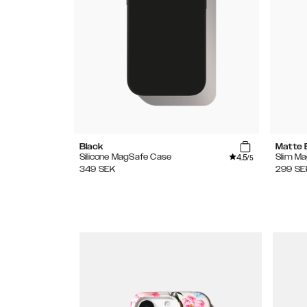
Black
Matte 
4.5
Silicone MagSafe Case
Slim M
/5
349
SEK
299
SE