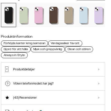
Produktinformation
Förhöjda kanter kring kameran
Vardagssäker favorit
Gjord för att hålla
Mjuk och greppvänlig
Clean och stilren
Always in Style
Produktdetaljer
Vilken telefonmodell har jag?
(4.5)
Recensioner