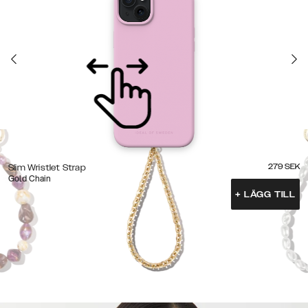
279
SEK
Slim Wristlet Strap
Gold Chain
+
LÄGG TILL