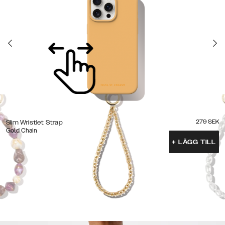
279
SEK
Slim Wristlet Strap
Gold Chain
+
LÄGG TILL