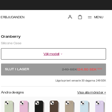
MENU
ERBJUDANDEN
Cranberry
Silicone Case
Välj modell
-
50
%
SLUT I LAGER
249
SEK
124.50
SEK
Lägsta priset senaste 30 dagarna: 249 SEK
Andra designs
Visa alla mönster
+