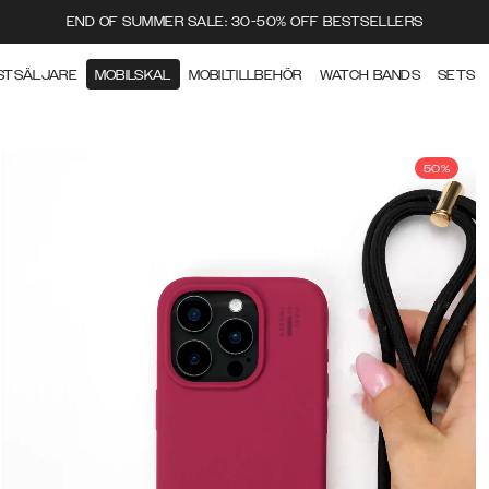
END OF SUMMER SALE: 30-50% OFF BESTSELLERS
STSÄLJARE
MOBILSKAL
MOBILTILLBEHÖR
WATCH BANDS
SETS
50%