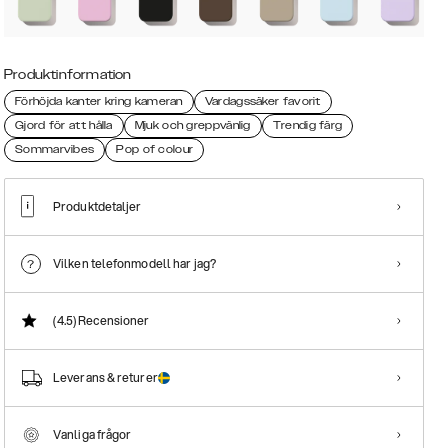
Produktinformation
Förhöjda kanter kring kameran
Vardagssäker favorit
Gjord för att hålla
Mjuk och greppvänlig
Trendig färg
Sommarvibes
Pop of colour
Produktdetaljer
Vilken telefonmodell har jag?
(4.5)
Recensioner
Leverans & returer
Vanliga frågor