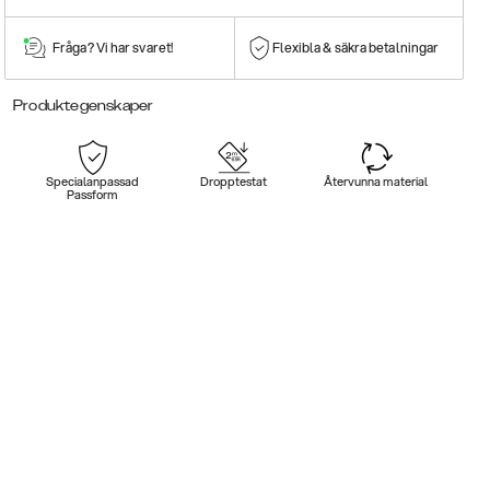
Fråga? Vi har svaret!
Flexibla & säkra betalningar
Produktegenskaper
Specialanpassad
Dropptestat
Återvunna material
Passform