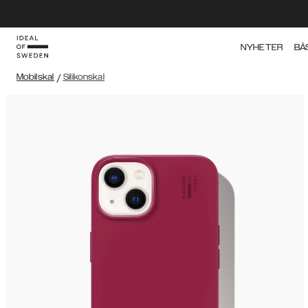
NYHETER
BÄ
Mobilskal
/
Silikonskal