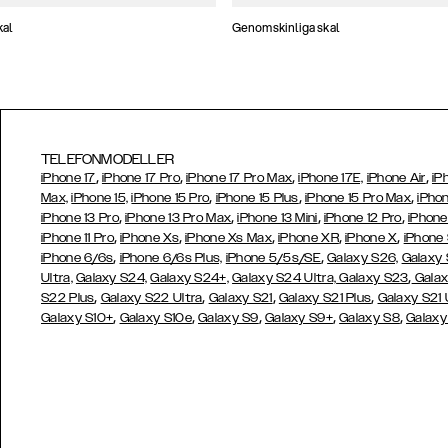
kal
Genomskinliga skal
TELEFONMODELLER
,
,
,
,
iPhone 17
iPhone 17 Pro
iPhone 17 Pro Max
iPhone 17E,
iPhone Air
iP
,
,
,
Max,
iPhone 15,
iPhone 15 Pro
iPhone 15 Plus
iPhone 15 Pro Max
iPhon
,
,
,
,
iPhone 13 Pro
iPhone 13 Pro Max
iPhone 13 Mini
iPhone 12 Pro
iPhone
,
,
,
,
,
iPhone 11 Pro
iPhone Xs
iPhone Xs Max
iPhone XR
iPhone X
iPhone
,
,
iPhone 6/6s
iPhone 6/6s Plus,
iPhone 5/5s/SE
Galaxy S26,
Galaxy
,
Ultra,
Galaxy S24,
Galaxy S24+,
Galaxy S24 Ultra,
Galaxy S23
Galax
,
,
,
,
S22 Plus
Galaxy S22 Ultra
Galaxy S21
Galaxy S21 Plus
Galaxy S21 
,
,
,
,
,
Galaxy S10+
Galaxy S10e
Galaxy S9
Galaxy S9+
Galaxy S8
Galaxy