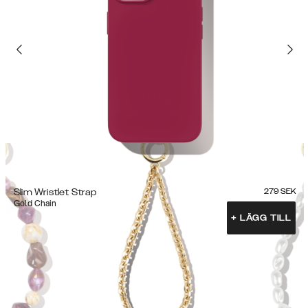
Slim Wristlet Strap
279
SEK
Gold Chain
+
LÄGG TILL